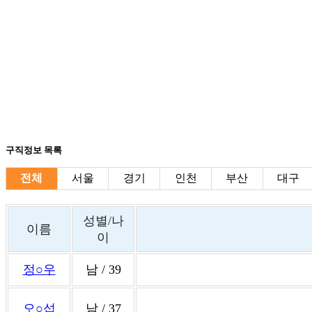
구직정보 목록
전체
서울
경기
인천
부산
대구
성별/나
이름
이
정○우
남 / 39
오○섭
남 / 37