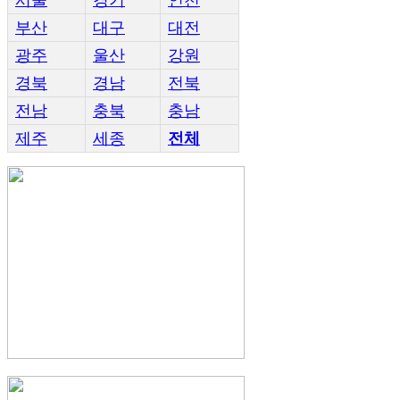
부산
대구
대전
광주
울산
강원
경북
경남
전북
전남
충북
충남
제주
세종
전체