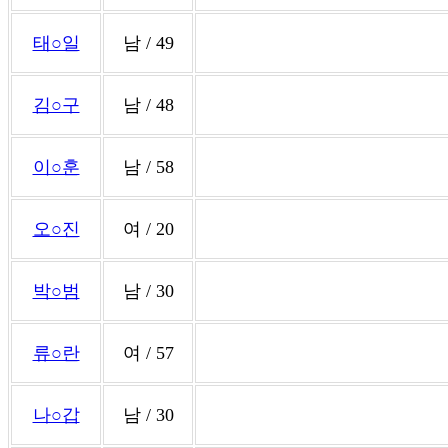
태○일
남 / 49
김○구
남 / 48
이○훈
남 / 58
오○진
여 / 20
박○범
남 / 30
류○란
여 / 57
나○갑
남 / 30