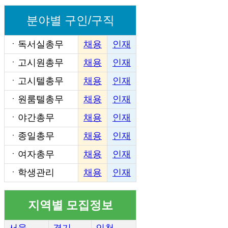
분야별 구인/구직
ㆍ
독서실총무
채용
인재
ㆍ
고시원총무
채용
인재
ㆍ
고시텔총무
채용
인재
ㆍ
원룸텔총무
채용
인재
ㆍ
야간총무
채용
인재
ㆍ
종일총무
채용
인재
ㆍ
여자총무
채용
인재
ㆍ
학생관리
채용
인재
지역별 모집정보
서울
경기
인천