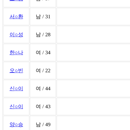
서○환
남 / 31
이○성
남 / 28
한○나
여 / 34
오○빈
여 / 22
신○이
여 / 44
신○이
여 / 43
양○승
남 / 49