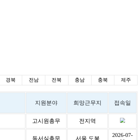
경북
전남
전북
충남
충북
제주
지원분야
희망근무지
접속일
고시원총무
전지역
2026-07-
독서실총무
서울 도봉