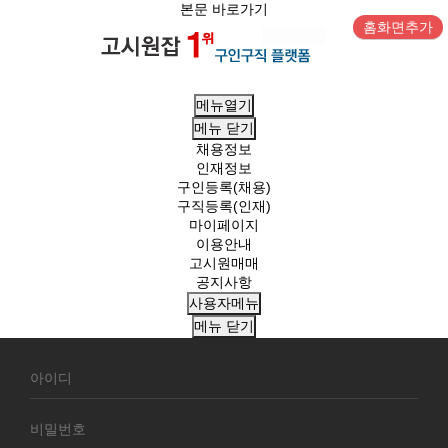
본문 바로가기
홈화면추가
메뉴열기
메뉴
닫기
채용정보
인재정보
구인등록(채용)
구직등록(인재)
마이페이지
이용안내
고시원매매
공지사항
사용자메뉴
메뉴
닫기
회
원
로
그
인